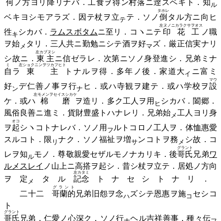
何
ノ方ヨリ
降
リナバ．工食ヲ得ン村落ニ逹スベキト．
知
ル
タホレ
ベキヨシモアラズ．因テ杖ヲ
立
テ．ソノ
倒
タル方ニ向ヒ
テ
左ヌノニカラクサヲオス
徃
シカバ．
ラムスボタム
ニ至リ．コヽニテ
印花工
ノ職
キ
ヲ
始
タリ．三人共ニ勤勉ニシテ酒ヲ
好
ズ．厳正信実ナリ
メ
マ
左カブヌシ
シ故ニ．
東主
ニ信ゼラレ．次第ニソノ身登進シ．兄弟ミナ
ミ
左ショクニンヲツカフヒト
自
ラ
東主
トナルヲ得．多年ノ後．家道
大
ニ富ミ
イ
マウ
好
デ仁善ノ事ヲ
行
ヒ．或ハ寺観ヲ建テ．或ハ学校ヲ
設
ン
ナ
左モメンヲセイスシカケ
ケ．或ハ
棉磨
ヲ造リ．多ク工人ヲ
用
シカバ．闔郷．
ヒ
風俗良善ニ進ミ．貨財豊盛トハナレリ．兄弟
始
工人ヨリ身
メ
オコ
ヲ
起
シヽコトナレバ．ソノ
用
ルトコロノ工人ヲ．体恤惠愛
フ
スルコト．
限
ナク．ソノ福祉ヲ
増
ンコトヲ
務
シ故．コ
リ
サ
メ
グラント
レヲ
知
モノ．尊敬親愛セザルモノナカリキ．後
哥氏
兄弟
ワ
ル
ルメスレイ
ノ山上ニ高搭ヲ起シ．昔シ杖ヲ立テ．居処ノ方向
左カタミ
ヲ
定
タル
記念
トナセシトナリ．
メ
グラント
二十二
哥蘭的
兄弟旧怨ヲ
念
ズシテ恩惠ヲ
施
セシコ
ハ
コ
ト
グラント
哥氏
兄弟．仁愛ノ心深ク．ソノ
行
ヘル吉祥善事．種々
伝
ナ
フ