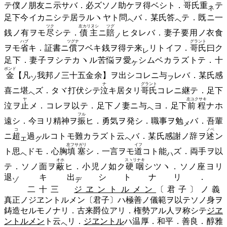
テ僕ノ朋友ニ示サバ．必ズソノ助ケヲ得ベシト．
哥氏
重
テ
ネ
足下今イカニシテ居ラルヽヤト
問
バ．某氏答
テ．既ニ一
ヘ
ヘ
ツク
左カリヌシ
ツグ
銭ノ有ヲモ
尽
シテ．
債主
ニ
賠
ヒタレバ．妻子要用ノ衣食
ノ
ハブ
ツグナ
グラント
ヲモ
省
キ．証書ニ
償
フベキ銭ヲ得テ
来
リトイフ．
哥氏
曰ク
レ
足下．妻子ヲシテカヽル苦悩ヲ
愛
シムベカラズトテ．十
ケ
ポンド
金
【
凡
我邦ノ三十五金余】ヲ出シコレニ
与
レバ．某氏感
ソ
フ
ナ
グラント
喜ニ
堪
ズ．タヾ打伏シテ
泣
キ居タリ
哥氏
コレニ継テ．足下
ヘ
ヤ
左ユクサキ
泣ヲ
止
メ．コレヲ以テ．足下ノ妻ニ
与
ヨ．足下
前程
ナホ
ヘ
フル
遠シ．今ヨリ精神ヲ
振
ヒ．勇気ヲ発シ．職事ヲ
勉
バ．吾輩
メ
コ
ノベ
ニ
超
過
ルコトモ難カラズト
云
バ．某氏感謝ノ辞ヲ
述
ン
エ
グ
ヘ
左フサガリ
イフ
ト
思
ドモ．心胸
填塞
シ．一言ヲモ
道
コト
能
ズ．両手ヲ以
ヘ
ハ
オホ
スヽリナキ
テ．ソノ面ヲ
蔽
ヒ．小児ノ如ク
硬咽
シツヽ．ソノ座ヨリ
退
キ
出
シトナリ．
ゾ
デ
二十三
ジヱントルメン
〔君子〕ノ義
真正ノジヱントルメン〔君子〕ハ極善ノ儀範ヲ以テソノ身ヲ
鋳造セルモノナリ．古来爵位アリ．権勢アル人ヲ称シテ
ジヱ
ントルメン
ト
云
リ．
ジヱントル
ハ温厚．和平．善良．醇雅
ヘ