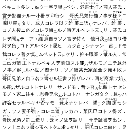
マンチエスター
ベキコト多シ．姑ク一事ヲ
舉
ベシ．
満遮士打
ノ商人某氏．
グ
左ミセ
サマ■■
嘗テ鄙俚ナル一小冊ヲ印行シ．哥氏兄弟
行舗
ノ事ヲ
様々
ニ
アザケ
ル
ウイルレム
ウイルレム
嘲
リ
罵
タリ、
或
人コレヲ以テ
維廉
ニ
語
ケレバ．
維廉
．
リ
リ
コノ人後ニ必ズコレヲ
悔
ルノ時アルベシト
云
リ．某氏コ
ユ
ヘ
ウイルレム
レヲ
聞
テ．アヽ
維廉
自ラソノ富ヲ恃ミ．他日
我
彼ヨリ借
キ
ガ
財ヲ
負
コトアルベシト思ヒ．カク
言
シナラン．
然
ドモ
フ
ヒ
レ
ナセ
我コレヲ善ク
慎
ムベシト
云
ケリ．抑モ職業ヲ
做
ル人．常
シ
ヒ
オノレ
左カリヌシ
ニ
己
ガ
債主
トナルベキ人ヲ前知スル
能
ザルモノニテ意外
ハ
ノ事ノ
起
ルハ世ノ習ナリ．ソノ後某氏家産全ク傾キ敗レ
レ
グラント
シル
モタ
哥氏
兄弟ノ自ラ名ヲ
書
セル証書ヲ
持
ザレバ．再ビ商業ヲ
始
ム
左カタキ
ル
能
ザルコトトナレリ．サレドモ．昔シ
吾
仇敵
トナセシ
ハ
ガ
モノヽ家ニ往キ．恩眷ヲ
求
ルコトハ．ナシガタク．
且
ハ
ム
ツ
イナ
オボツカ
左 タユタフ
許容セラルベキヤ
否
ヤモ．
覚束
ナケレバ．
暫
ク
踟蹰
セシ
ラ
シヒ
セマ
ガ．ソノ妻子
強
テコレニ
逼
シカバ．某氏巳コトヲ得ズ．
リ
グラント
モト
イタ
シカ＼ﾞ/
哥氏
兄弟ノ
許
ニ
造
リ．
云々
ノ故ヲ語リ． サテ証書ヲ出シ．
シル
グラント
ソノ上ニ名ヲ
書
シ玉ヘト
乞
求
タリ．
哥氏
コレニ向ヒ．足
ヒ
メ