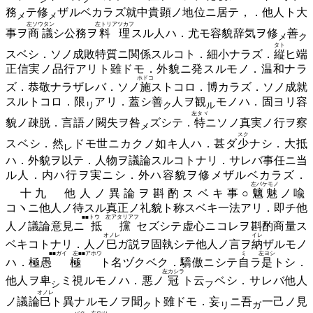
務
テ
修
ザルベカラズ就中貴顕ノ地位ニ居テ，．他人ト大
メ
メ
左ソウタン
左トリアツカフ
事ヲ
商議
シ公務ヲ
料理
スル人ハ．尤モ容貌辞気ヲ
修
善
メ
ク
タト
スベシ．ソノ成敗特質ニ関係スルコト．細小ナラズ．
縦
ヒ端
正信実ノ品行アリト雖ドモ．外貌ニ発スルモノ．温和ナラ
ホドコ
ズ．恭敬ナラザレバ．ソノ
施
ストコロ．博カラズ．ソノ成就
スルトコロ．
限
アリ．蓋シ
善
人ヲ
観
モノハ．固ヨリ容
リ
ク
ル
左タヾ
貌ノ疎脱．言語ノ闕失ヲ
咎
ズシテ．
特
ニソノ真実ノ行ヲ察
メ
スク
スベシ．
然
ドモ世ニカクノ如キ人ハ．甚ダ
少
ナシ．大抵
レ
ハ．外貌ヲ以テ．人物ヲ議論スルコトナリ．サレバ事任ニ当
ル人．内ハ行ヲ実ニシ．外ハ容貌ヲ修メザルベカラズ．
左バケモノ
十九 他人ノ異論ヲ斟酌スベキ事○
魑魅
ノ喩
コヽニ他人ノ待スル真正ノ礼貌ト称スベキ一法アリ．即チ他
■■トウ 左アタリアフ
人ノ議論意見ニ
抵攩
セズシテ虚心ニコレヲ斟酌商量ス
オノレ
イレ
ベキコトナリ．人ノ
巳
ガ説ヲ固執シテ他人ノ言ヲ
納
ザルモノ
■■ガイ 左■■アホウ
ミ
左ヨシ
ハ．極愚
極
ト名ヅクベク．驕傲ニシテ
自
ラ
是
トシ．
左カシラ
他人ヲ
卑
ミ視ルモノハ．悪ノ
冠
ト
云
ベシ．サレバ他人
シ
フ
オノレ
ノ議論
巳
ト異ナルモノヲ
聞
ト雖ドモ．
妄
ニ
吾
一己ノ見
ク
リ
ガ