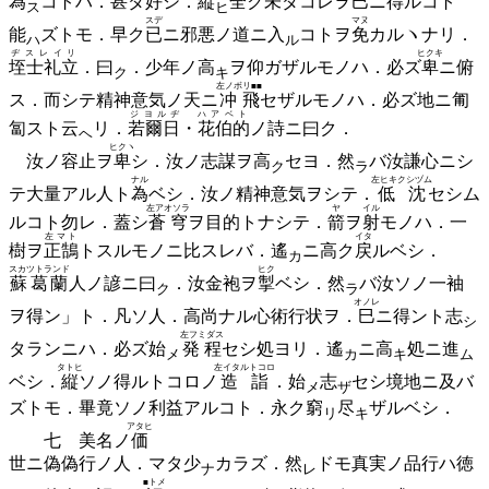
為
コトハ．甚ダ好シ．
縦
全ク未ダコレヲ
巳
ニ得ルコト
ス
ヒ
スデ
マヌ
能
ズトモ．早ク
已
ニ邪悪ノ道ニ
入
コトヲ
免
カルヽナリ．
ハ
ル
ヂスレイリ
ヒクキ
垤士礼立
．
曰
．
少年ノ
高
ヲ仰ガザルモノハ．必ズ
卑
ニ俯
ク
キ
左ノボリ■■
ス．而シテ精神意気ノ天ニ
冲飛
セザルモノハ．必ズ地ニ匍
ジヨルヂ ハアベト
匐スト
云
リ．
若爾日・花伯的
ノ詩ニ曰ク．
ヘ
ヒクヽ
汝ノ容止ヲ
卑
シ．汝ノ志謀ヲ
高
セヨ．
然
バ汝謙心ニシ
ク
ラ
ナル
左ヒキクシヅム
テ大量アル人ト
為
ベシ．汝ノ精神意気ヲシテ．
低沈
セシム
左アオソラ
ヤ
イル
ルコト勿レ．蓋シ
蒼穹
ヲ目的トナシテ．
箭
ヲ
射
モノハ．一
左マト
イタ
樹ヲ
正鵠
トスルモノニ比スレバ．
遙
ニ高ク
戻
ルベシ．
カ
スカツトランド
ヒク
蘇葛蘭
人ノ諺ニ
曰
．汝金袍ヲ
掣
ベシ．
然
バ汝ソノ一袖
ク
ラ
オノレ
ヲ得ン」ト．凡ソ人．高尚ナル心術行状ヲ．
巳
ニ得ント
志
シ
左フミダス
タランニハ．必ズ
始
発程
セシ処ヨリ．
遙
ニ
高
処ニ
進
メ
カ
キ
ム
タトヒ
左イタルトコロ
ベシ．
縦
ソノ得ルトコロノ
造詣
．
始
志
セシ境地ニ及バ
メ
ザ
ズトモ．畢竟ソノ利益アルコト．永ク
窮
尽
ザルベシ．
リ
キ
アタヒ
七 美名ノ
価
世ニ偽偽行ノ人．マタ
少
カラズ．
然
ドモ真実ノ品行ハ徳
ナ
レ
■トメ