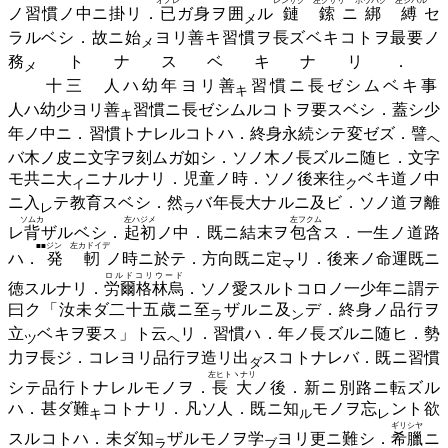
オノレ
レンサク 左クサリ
ホウバク 左シバル
ノ習慣ノ中ニ掛リ．
已
ガ身ヲ
囲
ル
鏈鎍
ニ
綁縛
セ
メ
ラルベシ．故ニ
始
ヨリ善キ習慣ヲ長ズベキコトヲ最要ノ
メ
務
トナスベキナリ．
メ
十三 人ハ幼年ヨリ
善
習慣ニ長ゼシムベキ事
キ
人ハ幼少ヨリ
善
習慣ニ長ゼシムルコトヲ要スベシ．蓋シ少
キ
年ノ中ニ．習慣トナレルコトハ．終身永続シテ変ゼズ．
譬
ヘ
バ木ノ皮ニ文字ヲ刻ムガ如シ．ソノ木ノ長ズルニ随ヒ．文字
モ共ニ
大
ニナルナリ．児童ノ時．ソノ後来
往
ベキ道ノ中
イ
ク
ニ
入
テ教育スベシ．
然
バ年長大ナルニ及ビ．ソノ道ヲ離
レ
ラ
ソムカ
左ハジメ
左フクム
レ
背
ザルベシ．
起初
ノ中．既ニ結末ヲ
包含
ス．一生ノ道路
■■ジン 左カドイデ
ハ．
発軔
ノ時ニ於テ．方向既ニ
定
リ．後来ノ命運既ニ
マ
ロルドコリウード
徳スルナリ．
労爾格林烏
．ソノ愛スルトコロノ一少年ニ謂テ
曰ク「汝未ダ二十五歳ニ
至
ザルニ
及
デ．終身ノ品行ヲ
ラ
ン
立
ベキヲ要ス」ト
云
リ．習慣ハ．年ノ長ズルニ随ヒ．勢
ツ
ヘ
力ヲ長ジ．コレヨリ品行ヲ造リ
出
スコトナレバ．既ニ習慣
ダ
左ヒトヽナリ
シテ品行トナレルモノヲ．
長大
ノ後．新ニ別路ニ転ズル
ハ．甚ダ
難
コトナリ．凡ソ人．既ニ
知
モノヲ
忘
ント欲
キ
ル
レ
ギリシヤ
スルコトハ．未ダ
知
ザルモノヲ
学
ヨリ更ニ難シ．
希臘
ニ
ラ
ブ