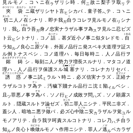
見ルモノ．コヽニ
在
ザリシ時．
何
故ニ
梨子
ヲ
取
テ
ラ
ニ
リ
ホツケツト 左カクシ
カクサ
夾袋
ニ
蔵
ザリシヤト
言
シカバ．童子
答
テ．コヽニ
ヒ
ヘ
タシカ
アリ
ミ
切
ニ人ノ
在
シナリ．即チ
我
自
ラコレヲ見ルモノ
在
シナ
ガ
リ
ミ右点
リ．
我
自
ラ
吾
身ノ忠実ナラザル事ヲ
為
ヲ見ルニ忍ビズ
レ
ガ
ス
左ハナシ
ミ右点
ト
云
シトナリ．コノ
話
．甚ダ近小ノ事ニ似タレドモ．
自
ヒ
モト
ラ
知
ノ良心ニ
原
ヅキ．外面ノ品行ニ発スベキ大道理ヲ証ス
ル
ル例トナスベシ．コノ道理ハ．毎日毎時ニ．人ノ品行ヲ
左カタチヲイテツクル
鎔鋳
シ．毎刻ニ人ノ勢力ヲ増長スルナリ．マタコノ道
左■■トリデ
理ハ．人ノ品行ヲ保護スル
城塞
ナリ．コレナカリセバ．
左アクニミチビカル
左マジメ
誘惑
ノ事ニ
試
ラルヽ時ニ．必ズ信実ナラズ．
正経
ナ
ミ
ナシ
ラザルコトヲ
為
テ．汚穢下賤ナル品行ニ沈ミ
陥
ベシ．
イル
ナセ
且
罪悪ノ事ヲ
為
バ．ソノ
行
ノ成敗ヲ
問
ズ．ソノ顕露ス
ツ
ヒ
ハ
タシカ
ルト．隠蔵スルトヲ論ゼズ．
切
ニ罪人ニシテ．平民ニ非ズ．
ナセ
ヒソカ
蓋シ人．暗地ニ悪ヲ
做
バ．必ズ心中
陰
ニ
安
ラザルヲ
覚
ル
カ
ユ
ミ
ミ
モノアリテ．
自
ラ我ヲ呵責スルコトナリ．コレ
乃
チ
自
ラ
ハ
ヨビナセ
ノガ
知
ノ良心ト
喚做
ルモノヽ作用ニシテ．罪人ノ
逃
ベカラザ
ル
ル