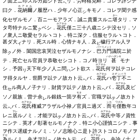
ノ面上ニ印スルガ如シト
云
リ．
労時格克畔
．コレヲ評シテ
ヘ
ホアネル
曰ク．
花納爾
ノ履歴ハ．少年ノ心
正
キモノ．コレヲ聞テ感
シ
タヘ
化セザルモノ．百ニ一モアラズ．誠ニ貴重スルニ
堪
タリ．マ
ホアネル
タ竒特ナルニ
驚
ベシ．
花氏
僅ニ三十八歳ニシテ没セリ．ソ
ク
ノ衆人ニ敬愛セラルヽコト．特ニ深ク．信服セラルヽコト．
甚ダ
大
ナリ．死スル時．心情ナキ人．
及
穢行アル人ヲ
イ
ビ
パーリメント
除
ノ外．闔国悲哀哭泣セザルモノナシ．
巴力門
議院ニ於
ク
ハナハダシキ
テ．死亡セル官員ヲ恭敬セシコト．コノ時ヨリ
甚
モナ
ホアネル
シ．予
因
天下年少ノ人ニ
問
ント欲ス．
花氏
何ヲ以テコレ
リ
ハ
ホアネル
ヱヂンバラ
ヲ得タルヤ．世爵ヲ以テノ故カト
云
バ．
花氏
ハ
壱丁不
ニ
ヘ
ホアネル
住
ル商人ノ子ナリ．財貨ヲ以テノ故カト
云
バ．
花氏
及ビ
セ
ヘ
モタ
ソノ親族．曽テ
余
ル銀銭一箇ヲ
有
ズ．官職ヲ
以
ノ故カト
レ
テ
ホアネル
シカ
ワズカ
云
バ．
花氏
権威アラザル小禄ノ官員ニ過ズ．
而
モ
僅
数年コ
ヘ
ヲレ
ホアネル
レニ
居
ルノミ．才能ヲ
以
ノ故カト
云
バ．
花氏
中等ノ資性
テ
ヘ
ニシテ．英才ノ彰著セルモノナク．特ニ小心謹慎ニシテ．事
タゞ
ヲ作ス遅緩ナルノミ．ソノ志
唯
心ニ是ト許ストコロノモノヲ
ナセ
ホアネル
為
ルノミ．弁才ヲ
以
ノ故カト
云
バ．
花氏
ハ．弁論ノ士ノ