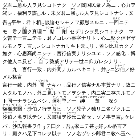
マサレ
タメ
ダ君ニ
愈
ル人ヲ見シコトナク．ソノ闔国民衆ノ
為
ニ．心力ヲ
ツク
マサ
竭
シ．福利ヲ
謀
ル．未ダ君ニ
勝
ル人ヲ見シコトナシ．又
レ
レ
左タビ
吾
平生．君ト
相
談論セシモノヲ顧思スルニ．一
回
ニテ
ガ
ヒ
カタ
ネン■■ 左ネバリツク
モ．君ノ
固
ク真理ニ
黏附
セザリシヲ見シコトナク．マ
タ曽テ一言ニテモ．君ノコレハ事字ナリト．心ニ堅ク信ゼザ
ピール
ルモノヲ．
言
レシコトナカリキト
云
リ．蓋シ
比耳
カクノ
ハ
ヘ
如ク．心思高尚ニシテ．言行信実ナリシユヱ．ソノ感化．博
オノヅカ
ク他人ニ及ビ．
自
ラ勢威アリテ一世ニ仰ガレシナリ．
ヘダテ
シヤープ
九 言行一致．内外
間
ナカルベキコト．
并
ニ
沙伯
ノ好
ビ
メル格言
ヘダテ右点
言行一致．内外
間
ナキハ．品行ノ信実ナル本質ナリ．故ニ
アラハ
人タルモノハ．外ニ
見
ルヽモノヲシテ．内ニ実ニ存スルモノ
アメリカ
左イヱガラノヒヤクシヨウ
ト同一ナラシムベシ．
彌利堅
ノ一
紳董
．深ク
グランヴイル シヤープ
シタ
額欄未爾・沙伯
ノ行ヲ
慕
ヒ．ソノ児子ノ独リニ名ヅクルニ．
シヤープ
左テガミ
シヤープ
沙伯
ノ名ヲ以テシ．又
書牘
ヲ
沙氏
ニ寄セ．ソノ事ヲ
言
ケレ
ヒ
シヤープ
バ．
沙氏
報書ヲ
作
テ曰ク．
吾
家ニテ
甚
好
ル格言ア
リ
ガ
ダ
メ
リ．願クハ足下コレヲ以テ．ソノ名ヅケシ郎君ニ教ヘ玉ヘ．