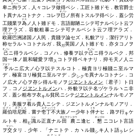
カヽハ
ナシ
卑ニ
拘
ラズ．人々コレヲ
做
得ベシ．工匠ト雖ドモ．教官爵士
オノレ
ト異ナルコトナク．コレヲ
巳
ノ所有トスルヲ得ベシ．蓋シ労
ナス
工賤業ヲ
為
ノ人ト雖ドモ．言語鄙陋ニシテ可ナルベシト云フ
理アラズ．容貌粗暴ニシテ可ナルベシト云フ理アラズ．
ヱウロープ
欧羅巴
洲諸国ノ人民．貴賤ヲ論セズ．礼貌アリ．潔行アリト
称セラルヽコトナルガ．
我
英国ノ人ト雖ドモ．亦タコノヲ
ガ
オノレ
オノレ
己
ニ得ラルベシ．コノハ．修養ヲ以テ
己
ニ得ラルベク．邦
国一体ノ親和驩愛ヲ
増
コトヲ得ベキナリ．抑モ天ノ人ニ
ス
アタフ
予
ルニ広大ノ心ヲ以テスルコト．極貴ヨリ極賤ニ至ルマ
デ．極富ヨリ極貧ニ至ルマデ．
少
モ異ナルコトナシ．コ
シク
ノ広大ノ心ヲ存シ得ルモノヲ
ジヱントルメン
〔君子〕ト日
フ．コノ
ジヱントルメン
ハ．外貌ヲ以テ名ヅケラルヽニ非
ズ．蓋シ粗布ヲ
衣
ル貧民ニシテ
ジヱントルメン
ナルモノア
キ
ツク
リ．美服ヲ
着
ル貴人ニシテ．ジヱントルメンナルモノアリ．
ロブト ボアンス
ヱヂンバラ
トモ
羅伯培尼斯
．嘗テ
壱丁不
大族ノ一少年ト
伴
ナヒ．路ヲ
行
ケ
キ
シレ
左ヒヤクシヨウ
ネンゴロ
ルトキ．
相
識
ル正直ナル
田農
ニ逢ヒ．
懇
ニコレト言語
ヒ
マジヘ
ヲ
交
タリ．少年．「ナニトテ．カヽル
賤
キ人ト
語
レシ
シ
ラ
ボアンズ