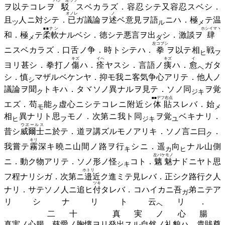
バク 左ウツ
ヲ以テコレヲ
駁
スベカラズ．容忍シテ又容忍スベシ．
オノレ
ノ
且
人ニ対シテ．
已
ガ議論ヲ
述
ベ意見ヲ
語
ニハ．
極
テ温
ツ
ル
メ
■■ナン
ホシイマヽ
和．
極
テ
柔軟
ナルベシ．徳シテ悪言ヲ
出
シ．激談ヲ
肆
メ
ダ
左コブシ
ニスベカラズ．口舌ノ争．時トシテハ．
拳
ヲ以テ
相
戦
ヒ
フ
キズ
イヘ
キズ
イ
ヨリ甚シ．拳打ノ
傷
ハ．
痊
ヤスシ．言語ノ
痍
ハ．
愈
ガタ
ヘ
シ．
慎
マザルベケンヤ．抑モ我ニ客気争心アリテ．他人ノ
シ
議論ヲ
聞
トキハ．タヾソノ異ナルヲ見テ．ソノ
同
ヲ覚
ク
ジキ
■■デフ右点
エズ．
苟
能
虚心ニシテコレニ附近シ
体貼
スレバ．
始
モ
ク
メ
相
異ナリト
思
モノ．次第ニ我ト
同
ヲ
覚
ベキナリ．
ヒ
フ
ジキ
ユ
ウヱールス
昔シ
威爾士
ニ於テ．道ヲ講ズルモノアリキ．ソノ言ニ
曰
．
ク
キリ
我嘗テ
霧
深キ曉ニ山間ノ路ヲ
行
シニ．
遥
向
ナル山側
キ
カ
ヒ
左バケモノ
ニ．動ク物アリテ．ソノ形ノ
怪
コト．
魑魅
ナドニヤト思
シキ
ホトリ
フ程ナリシガ．次第ニ
邉
近ク進ミテ見レバ．正シク路行ク人
ツキ
ナリ．サテソノ人ニ追ヒ
付
タレバ．コハイカニ
吾
弟ニテア
ガ
リシナリト
云
リ．
ヘ
二十 真実ノ心腸
真実ノ心腸．慈愛ノ胸懷ヨリ発出スル自然ノ礼貌ハ．貴賎尊