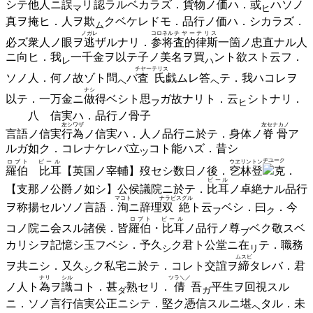
シテ他人ニ
誤
リ
認
ラルベカラズ．貨物ノ価ハ．
或
ハソノ
マ
ヒ
真ヲ掩ヒ．人ヲ
欺
クベケレドモ．品行ノ価ハ．シカラズ．
ム
ノガレ
コロネル
チヤーテリス
必ズ衆人ノ眼ヲ
逃
ザルナリ．
参将
査的律斯
一箇ノ忠直ナル人
ニ向ヒ．
我
一千金ヲ以テ子ノ美名ヲ
買
ント欲スト云フ．
レ
ハ
チヤーテリス
ソノ人．何ノ故ゾト
問
バ
査氏
戯ムレ
答
テ．我ハコレヲ
ヘ
ヘ
ナシ
以テ．一万金ニ
做
得ベシト
思
ガ故ナリト．
云
シトナリ．
フ
ヒ
八 信実ハ．品行ノ骨子
左シワザ
左セナカノ
言語ノ信実
行為
ノ信実ハ．人ノ品行ニ於テ．身体ノ
脊骨
ア
ルガ如ク．コレナケレバ
立
コト能ハズ．昔シ
ツ
ヂユーク
ロブト ピール
ウヱリントン
羅伯 比耳
【英国ノ宰輔】歿セシ数日ノ後．
穵林登
克
．
ピール
【支那ノ公爵ノ如シ】公侯議院ニ於テ．
比耳
ノ卓絶ナル品行
マコト
ナラビスグル
ヲ称揚セルソノ言語．
洵
ニ辞理
双絶
ト
云
ベシ．
曰
．
今
フ
ク
ロブト ピール
コノ院ニ会スル諸侯．皆
羅伯・比耳
ノ品行ノ
尊
ベク敬スベ
ブ
カリシヲ記憶シ玉フベシ．予
久
ク君ト公堂ニ
在
テ．職務
シ
リ
ムスビ
ヲ共ニシ．又
久
ク私宅ニ於テ．コレト交誼ヲ
締
タレバ．君
シ
ナリ
シル
ツラ＼／
ノ人ト
為
ヲ
識
コト．
甚
熟セリ．
倩
吾
平生ヲ回視スル
ダ
ガ
ニ．ソノ言行信実公正ニシテ．堅ク憑信スルニ
堪
タル．未
ヘ