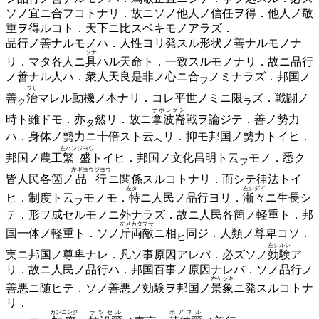
ソノ宜ニ合フコトナリ．故ニソノ他人ノ信任ヲ得．他人ノ敬
重ヲ得ルコト．天下ニ比スベキモノアラズ．
品行ノ善ナルモノハ．人性ヨリ発スル形状ノ善ナルモノナ
ソナ
リ．マタ各人ニ
具
ハル天命ト．一致スルモノナリ．故ニ品行
ノ善ナル人ハ．衆人天良是非ノ心ニ
合
ノミナラズ．邦国ノ
フ
ヲサ
善
治
マレル動機ノ本ナリ．コレ平世ノミニ
限
ズ．戦闘ノ
ク
ラ
ナポレヲン
時ト雖ドモ．
亦
然リ．故ニ
拿波崙
戦ヲ論ジテ．善ノ勢力
タ
ハ．身体ノ勢力ニ十倍スト
云
リ．抑モ邦国ノ勢力トイヒ．
ヘ
左ハンジヨウ
邦国ノ農工
繁盛
トイヒ．邦国ノ文化昌明ト
云
モノ．悉ク
フ
左ギヨウジヨウ
皆人民各箇ノ
品行
ニ関係スルコトナリ．而シテ律法トイ
左タゞ
左シダイ
ヒ．制度ト
云
モノモ．
特
ニ人民ノ品行ヨリ．
漸々
ニ生長シ
フ
テ．形ヲ成セルモノニ外ナラズ．故ニ人民各箇ノ軽重ト．邦
左メカタ
マサ
国一体ノ軽重ト．ソノ
斤両
敵
ニ
相
同ジ．人類ノ尊卑コソ．
ヒ
左シルシ
実ニ邦国ノ尊卑ナレ．凡ソ事原因アレバ．必ズソノ
効験
ア
リ．故ニ人民ノ品行ハ．邦国百事ノ原因ナレバ．ソノ品行ノ
左ケシキ
善悪ニ随ヒテ．ソノ善悪ノ効験ヲ邦国ノ
景象
ニ発スルコトナ
リ．
カンニング
ラツセル
ホアネル