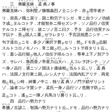
フランクリン
モンテーン
三
弗蘭克林
．
孟典
ノ事
フランクリン
アメリカ
弗蘭克林
ハ．
弥利堅
ノ慷慨義烈ノ士ニシテ．
亦
理学者ナ
タ
ミ
リ．崇高ノ職ニ居リ．国ニ勲労アリシガ．常ニ
自
ラソノ功績
ヲ
成
タルコトヲ．才能智弁ニ帰セズシテ．ソノ品行ノ信実
シ
ナルコトニ帰セリ．故ニソノ言ニ曰ク．予タゞ品行信実ナル
ヲ以テ．
吾
国人ニ
重
ゼラレタリ．予言語拙悪ニシテ．一
ガ
ン
イヒ
左ヱラビ
句ヲ
道
出
ニモ．多少ノ
揀択
ヲ
費
セリ．
然
ドモ
吾
志願
ス
ヤ
レ
ガ
スルトコロノモノハ．常ニ
能
行
ルヽコトヲ得タリト
云
ク
ハ
ヘ
リ．蓋シ品行
能
他人ノ信任ヲ得ルコト．尊卑上下ノ別アラ
ク
ラツシヤ
アレキサンダイ
ズ．サレバ．
魯西亜
ノ帝
亜力山大
ハ．人コレヲ評シテ．ソノ
マサ
アタ
モンテーン
一身ノ品行．
適
ニソノ国法ト価値
相
当
ルト
云
リ．
孟典
ヒ
ヘ
ハ．法国ノ文行衆ニ
顕
レシ人ナリ．法国内乱アリテ．両党
ハ
モンテーン
トザヽ
相
戦
シ時．紳董ノ中ニ．独リ
孟典
ソノ門ヲ
鎖
ザリシト
ヒ
ヒ
ゾ．論者コレヲ賛シテ．孟氏一身ノ品行ソノ危難ヲ
防
ニ
グ
マサレ
足
コト．
遙
ニ一隊ノ兵馬ヨリ
勝
リト
云
リ．
ル
カ
ヘ
四 品行ハ勢力ナリ
ギリシヤ
希臘
ノ古諺ニ．智識ハ勢力ナリト
云
ドモ．品行ハ勢力ナリ
ヘ
シカ