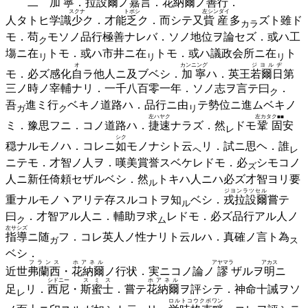
二
加寧
．
拉設爾
ノ嘉言．
花納爾
ノ善行．
スクナ
トボシ
左シンダイ
人タトヒ学識
少
ク．才能
乏
ク．而シテ又
貲産
多
ズト雖ド
カラ
モ．
苟
モソノ品行極善ナレバ．ソノ地位ヲ論セズ．或ハ工
ク
塲ニ
在
トモ．或ハ市井ニ
在
トモ．或ハ議政会所ニ
在
ト
リ
リ
リ
オ
カンニング
ジヨルヂ
モ．必ズ感化
自
ラ他人ニ及ブベシ．
加寧
ハ．英王
若爾日
第
三ノ時ノ宰輔ナリ．一千八百零一年．ソノ志ヲ言テ
曰
．
ク
吾
進ミ
行
ベキノ道路ハ．品行ニ
由
テ勢位ニ進ムベキノ
ガ
ク
リ
左ハヤク
左カタク■■
ミ．豫思フニ．コノ道路ハ．
捷速
ナラズ．
然
ドモ
鞏固
安
レ
シク
穏ナルモノハ．コレニ
如
モノナシト
云
リ．試ニ思ヘ．
誰
ヘ
レ
ニテモ．才智ノ人ヲ．嘆美賞誉スベケレドモ．
必
シモコノ
ズ
人ニ新任倚頼セザルベシ．
然
トキハ人ニハ必ズ才智ヨリ要
ル
ジヨンラツセル
重ナルモノヽアリテ存スルコトヲ
知
ベシ．
戎拉設爾
嘗テ
ル
曰
．才智アル人ニ．輔助ヲ
求
レドモ．必ズ品行アル人ノ
ク
ム
左サシズ
指導
ニ
随
フ．コレ英人ノ性ナリト云ルハ．真確ノ言ト
為
ガ
ス
ベシ．
フランス
ホアネル
アヤマラ
アカス
近世
弗蘭西
・
花納爾
ノ行状．実ニコノ論ノ
謬
ザルヲ
明
ニ
シドニー
スミス
ホアネル
足
リ．
西尼
・
斯蜜士
．嘗テ
花納爾
ヲ評シテ．神命十誡ヲソ
レ
ロルトコウクボワン