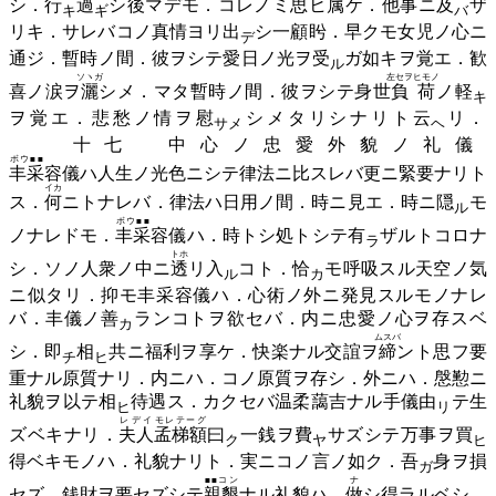
シ．
行
過
シ後マデモ．コレノミ思ヒ
属
ケ．他事ニ
及
ザ
キ
ギ
バ
リキ．サレバコノ真情ヨリ
出
シ一顧盻．早クモ女児ノ心ニ
デ
通ジ．暫時ノ間．彼ヲシテ愛日ノ光ヲ
受
ガ如キヲ覚エ．歓
ル
ソヽガ
左セヲヒモノ
喜ノ涙ヲ
灑
シメ．マタ暫時ノ間．彼ヲシテ身世
負荷
ノ
軽
キ
ヲ覚エ．悲愁ノ情ヲ
慰
シメタリシナリト
云
リ．
サメ
ヘ
十七 中心ノ忠愛外貌ノ礼儀
ボウ■■
丰采
容儀ハ人生ノ光色ニシテ律法ニ比スレバ更ニ緊要ナリト
イカ
ス．
何
ニトナレバ．律法ハ日用ノ間．時ニ見エ．時ニ
隠
モ
ル
ボウ■■
ノナレドモ．
丰采
容儀ハ．時トシ処トシテ
有
ザルトコロナ
ラ
トホ
シ．ソノ人衆ノ中ニ
透
リ
入
コト．
恰
モ呼吸スル天空ノ気
ル
カ
ニ似タリ．抑モ丰采容儀ハ．心術ノ外ニ発見スルモノナレ
バ．丰儀ノ
善
ランコトヲ欲セバ．内ニ忠愛ノ心ヲ存スベ
カ
ムスバ
シ．
即
相
共ニ福利ヲ享ケ．快楽ナル交誼ヲ
締
ント思フ要
チ
ヒ
重ナル原質ナリ．内ニハ．コノ原質ヲ存シ．外ニハ．慇懃ニ
礼貌ヲ以テ
相
待遇ス．カクセバ温柔藹吉ナル手儀
由
テ生
ヒ
リ
レデイ
モレテーグ
ズベキナリ．
夫人
孟梯額
曰
一銭ヲ
費
サズシテ万事ヲ
買
ク
ヤ
ヒ
得ベキモノハ．礼貌ナリト．実ニコノ言ノ如ク．
吾
身ヲ損
ガ
■■コン
ナ
セズ．銭財ヲ要セズシテ
親懇
ナル礼貌ハ．
做
シ得ラルベシ．