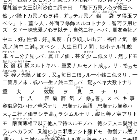
バーレイ
イリサベス
ナヅケ
罷礼
嘗テ女王
以利沙伯
ニ謂テ曰．「陛下万民ノ心ヲ
懷
玉ヘ．
ポアス 左カネブクロ
然
バ陛下万民ノ心ヲ得．
并
テ万民ノ
銀袋
ヲ得玉フ
ラ
セ
ベシ」ト．蓋シ人．外面ヲ修飾スルコトナク．智巧ヲ用ヒ
ズ．タヾ一味忠愛ノ心ヲ以テ．自然ニ
行
ヘバ．朋友会社ノ
ナ
オ
中ニ．
好
性情．
好
風度．
自
ラ
顕
レ出デ．福祥ノ気．彼
キ
キ
ハ
我ノ胸中ニ
満
ヌベシ．人生日用ノ間．細小ナル礼貌．
チ
左ヒトツ々
左ホントウ
スクナキ
単々
ニ分チ
見
バ．
真正
ノ価．甚ダ
少
ニ似タリ．
然
ドモ
レ
レ
左クリカヘシカサナル■■
反復積累
スルトキハ．重要ナルモノト
成
ナリ．
恰
モ
ル
カ
左オチコボレ
左ヒマ
零碎
ノ
光陰
ノ如ク．
又
毎日ニ
積
ル一小銭ニ似タリ．十
タ
メ
二箇月ノ末．或ハ一生ノ終ニ
至
バ．
驚
ベキ大数トナリ．
レ
ク
左シルシ
アラハ
重大ノ
效験
ヲ
見
スナリ．
十八 容貌辞気ノ
修
善
スベキ事
メ
ク
容貌辞気ハ行ノ華采ナリ．忠順ナル言語．忠順ナル顏容ハ．
タト
大
ニ行ノ価ヲシテ
高
ラシムルナリ．
縦
ヒ善ノ実アリト
イ
カ
左ブアイソウ
モ．
酸面薄相
ヲ以テ他人ヲ待スルモノハ．徳シテ人ニ親附セ
タト
左フリ
ラルベカラズ．又
縦
ヒ心ニ邪悪ナシト雖ドモ．傲慢ナル
態
ヲ
アラハ
左キニサカラウ■■
イフ
露
シ．人ニ対シテ
忤逆不快
ナル言ヲ
道
モノハ．
誰
ニモ驩