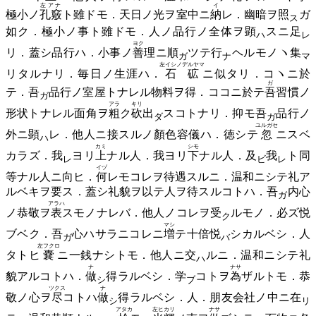
左アナ
イ
極小ノ
孔竅
ト雖ドモ．天日ノ光ヲ室中ニ
納
レ．幽暗ヲ
照
ガ
ス
如ク．極小ノ事ト雖ドモ．人ノ品行ノ全体ヲ
顕
スニ
足
ハ
レ
ヨク
リ．蓋シ品行ハ．小事ノ
善
理ニ
順
ツテ
行
ヘルモノヽ
集
ガ
ナ
マ
左イシノデルヤマ
リタルナリ．毎日ノ生涯ハ．
石砿
ニ似タリ．コヽニ於
ガ
テ．
吾
品行ノ室屋トナレル物料ヲ得．ココニ於テ
吾
習慣ノ
ガ
アラ
キリ
形状トナレル面角ヲ
粗
ク
砍
出
スコトナリ．抑モ
吾
品行ノ
ダ
ガ
ユルガセ
外ニ
顕
レ．他人ニ接スルノ顏色容儀ハ．徳シテ
忽
ニスベ
ハ
カミ
シモ
カラズ．
我
ヨリ
上
ナル人．我ヨリ
下
ナル人．
及
我
ト同
レ
ビ
レ
イヅ
等ナル人ニ向ヒ．
何
レモコレヲ待遇スルニ．温和ニシテ礼ア
ルベキヲ要ス．蓋シ礼貌ヲ以テ人ヲ待スルコトハ．
吾
内心
ガ
アラハ
ノ恭敬ヲ
表
スモノナレバ．他人ノコレヲ
受
ルモノ．必ズ悦
ク
マシ
ブベク．
吾
心ハサラニコレニ
増
テ十倍
悦
シカルベシ．人
ガ
バ
左フクロ
タトヒ
嚢
ニ一銭ナシトモ．他人ニ
交
ルニ．温和ニシテ礼
ハ
ナ
ナサ
貌アルコトハ．
做
得ラルベシ．
学
コトヲ
為
ザルトモ．恭
シ
ブ
ツクス
ナ
敬ノ心ヲ
尽
コトハ
做
得ラルベシ．人．朋友会社ノ中ニ
在
シ
リ
アタカ
左ヒカリ
ナサ