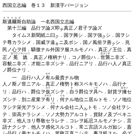
西国立志編 巻１３ 新漢字バージョン
スマイルズ
斯邁爾斯
自助論 一名西国立志編
第十三編 品行ヲ論ズ
即
真正ノ君子ヲ論ズ
チ
タイムス新聞紙ニ
曰
．国ヲ興シ．国ヲ
強
シ．国ヲシ
ク
ク
テ尊カラシメ．国威ヲ
遠
ニ及ボシ．国ノ風俗ヲ
善
シ．兆
キ
ク
民ノ心ヲ得．驕傲ナル外国ヲ服スルモノハ．真正ノ王位．真
左ワウノカンムリ
左ヨツギ
正ノ
冕旒
．真正ノ権柄ナリ．コノ爵位ハ．
世襲
ニ非ズ．
容貌ニ非ズ．才能ニ非ズシテ．品行ニアリ．品行ハ人ノ真正
ノ爵位ナリ．
モテ
一 品行ハ人ノ
有
ル最貴ナル物
人ノ斯ノ世ニアル．真正ノ権勢ト称スベキモノハ．品行ナ
カラ
オ
ソナ
左モツ
リ．品行ハ．爵位ヲ
仮
ズシテ．
自
ラ爵位ヲ
具
ヘ．財貨ヲ
擁
セ
タモテ
イカ
ズシテ．別ニ産業ヲ
有
リ．
何
ナル地位ニ居ルトモ．ソノ地位
イカ
ヲシテ栄光アラシメ．
何
ナル会社ニ
入
トモ．ソノ会社ヲシ
ル
テ．崇高ナラシメ．ソノ大勢力アルコト．貨財ノ及ブベキニ
非ズ．他人ヨリ尊敬セラレテ．コレヲ妬忌スルモノナシ．言
語ナクシテ．他人ヲ感化スルコト．常ニ言語スルガ如シ．蓋
シ品行ノ善ナルモノハ．篤敬正直ニシテ．事ヲ処スル．必ズ