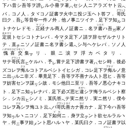
下ハ昔シ吾等ヲ
謗
ル小冊ヲ
著
セシ人ニアラズヤト
云
レ
ハ
ヘ
グラント
バ．コノ人．タヾコノ証書ヲ火中ニ投ジ玉ヘト答フ．
哥氏
曰ク．
吾
等昔年一件ノ外．他ノ事ニツイテ．足下ヲ
知
コ
レ
ル
マジメ
シルス
トナケレドモ．
正経
ナル商人ノ証書ニ．名ヲ
書
ハ
吾
家ノ
ガ
左キマリ
定規
トセシコトナレバ．今マタ足下ノ請ヲ辞セザルナリト
シル
テ．
直
ニソノ証書ニ名ヲ
書
シ
還
シ与ヘケレバ．ソノ人
チ
ヘ
ハヂヨロコビ
コモ＼ﾞ/
愧喜
交
集
リ．眼ニ涙ヲ浮カベタリ．
マ
グラント
サテ
哥氏
言
ケルハ．
予
嘗テ足下謗書ヲ
著
セシ時．後必
ヒ
レ
ハ
クユ
アナド
ズコレヲ
悔
ルコトアルベシトイヒシガ．コレ足下ヲ
侮
ルノ意
ニ
出
ルニ非ズ．畢竟足下．吾等ヲ不善ナル人ト思ヒ．吾等
ヅ
ヲ妨害センヲ
謀
シ故．モシ他日ニ至リ．吾等ノ悪心ナキコ
リ
タガヘ
ト．足下ニ
知
レナバ．足下必ズ思ヒ
違
シヲ悔ラルベシト察
ラ
シ．シカ
云
シノミ．某氏
答
テ実ニ然リ．実ニ然リ．僕今
ヒ
ヘ
ナセ
グラント
ヨイ
ヨイ
コレヲ
為
シヲ悔ユト
云
バ
哥氏
善
カナ
善
カナ
．足下今ハ吾等
ヘ
イカ
ヲ
知
ルヽニコソ．足下
如何
ニ．身ヲ
立
ント欲セルラルヽ
ラ
テ
ヤ．
何
事ヲ
始
ント思ハルヽヤ．某氏曰ク．コノ証書ヲ以
ニ
メ
グラント