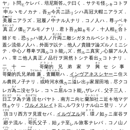
ヤ」ト
問
ケレバ．
培尼斯
答
テ曰く．サテモ
怪
コトヲ
ヒ
ヘ
シキ
マフサ
トモ
申
ルヽモノカナ．
吾
今
共
ニ
語
シハ高冠大帽ニアラズ．
ガ
リ
左■■クツ
ナカ
美履
ニアラズ．冠履ノ
中
ナル人ナリ．コノ人ハ．
尊
ベキ
ブ
左ホントウ
アフ
真正
ノ
価
アルモノナリ．君ト
吾
如
モノ．十人
相
合
ト
ヒ
ガ
キ
ヒ
左メカタ
雖ドモ．
恐
ハ彼人ノ
斤両
ニ敵シガタカルベシト
云
リ．
ラク
ヘ
蓋シ流俗ノ人ハ．外面ヲ以テ．他人ノ貴賤ヲ論ズルノミニシ
テ．中心ノ尊卑ヲ
識
コト
能
ズ．
然
ニ
真実
心腸アル人
ル
ハ
ル
ノ
ハ．常ニ他人真正ノ品行ヲ洞然トシテ看
出
コトナリ．
ス
グラント
オコ
二十一
哥蘭的
兄弟家ヲ
興
セシ事
グラント
ウイルレム
チヤールス
哥蘭的
氏兄弟
維廉
．
査爾斯
ハ．
インヴアネスシヤー
ニ住ス
アル
アフ
ル農民ノ子ナリ．
或
時河水
俄
ニ
溢
レ
出
家屋田地．尽クコ
カ
デ
タメ
オ
レガ
為
ニ没セラレ．コヽニ
居
ルコト
能
ザレバ．父子三人．
ハ
左ヒヨウ
ナシ
左スギワヒ
ランカシヤ
日工
ヲ
為
テ
過活
セバヤト．南方ニ向ヒ
蘭加社
ニ近キ地マデ
徃
ケリ．
ワルメスレイ
ト
云
ルワタリナル山ニ登リ．ソノ
キ
ヘ
イダキ
タマキ
頂
ヨリ西方ヲ見渡セバ．
イルヴヱル
河
．環
ノ
如
ニ崖谷ヲ
ク
メグリ
グラント
廻
テ流ル．
哥氏
父子．
始
テ
至
ル旅客ナレバ．コノ山ノ
メ
レ
イヅレ
クダ