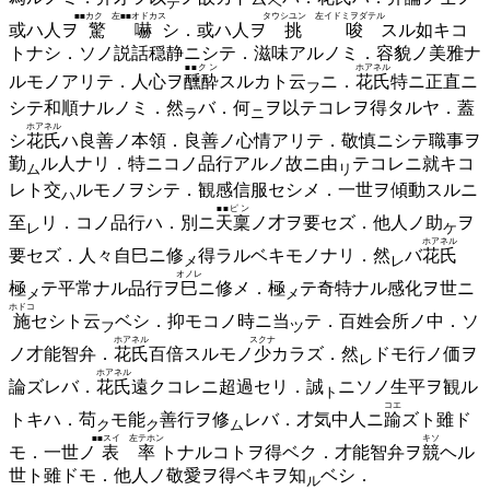
テ
ヘ
■■カク 左■■オドカス
タウシユン 左イドミヲダテル
或ハ人ヲ
驚嚇
シ．或ハ人ヲ
挑唆
スル如キコ
トナシ．ソノ説話穏静ニシテ．滋味アルノミ．容貌ノ美雅ナ
■■クン
ホアネル
ルモノアリテ．人心ヲ
醺酔
スルカト
云
ニ．
花氏
特ニ正直ニ
フ
シテ和順ナルノミ．
然
バ．
何
ヲ以テコレヲ得タルヤ．蓋
ラ
ニ
ホアネル
シ
花氏
ハ良善ノ本領．良善ノ心情アリテ．敬慎ニシテ職事ヲ
勤
ル人ナリ．特ニコノ品行アルノ故ニ
由
テコレニ就キコ
ム
リ
レト
交
ルモノヲシテ．観感信服セシメ．一世ヲ傾動スルニ
ハ
■■ピン
至
リ．コノ品行ハ．別ニ
天稟
ノ才ヲ要セズ．他人ノ
助
ヲ
レ
ケ
ホアネル
要セズ．人々自巳ニ
修
得ラルベキモノナリ．
然
バ
花氏
メ
レ
オノレ
極
テ平常ナル品行ヲ
巳
ニ修メ．
極
テ奇特ナル感化ヲ世ニ
メ
メ
ホドコ
施
セシト
云
ベシ．抑モコノ時ニ
当
テ．百姓会所ノ中．ソ
フ
ツ
ホアネル
スクナ
ノ才能智弁．
花氏
百倍スルモノ
少
カラズ．
然
ドモ行ノ価ヲ
レ
ホアネル
論ズレバ．
花氏
遠クコレニ超過セリ．
誠
ニソノ生平ヲ観ル
ト
コエ
トキハ．
苟
モ
能
善行ヲ
修
レバ．才気中人ニ
踰
ズト雖ド
ク
ク
ム
■■スイ 左テホン
キソ
モ．一世ノ
表率
トナルコトヲ得ベク．才能智弁ヲ
競
ヘル
世ト雖ドモ．他人ノ敬愛ヲ得ベキヲ
知
ベシ．
ル