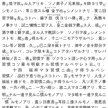
善
笛ヲ
吹
ル人アリキ．ソノ弟子ノ元来
拙
キ師ヨリ
学
ク
ケ
ナ
ビ
左ツケトヾケ
シモノニハ．常ニ倍スル
修金
ヲ
出
シメシトナリ．実ニ旧
サ
ネヂリヌク右点
ナシ
習ヲ
除
去
コトハ．歯ヲ
扭伐
ヨリハ
痛
甚
ク．
為
難キ
キ
ル
ミ
シ
ミダリ
ノ事ナリ．試ニ懶惰ニ習フ人．
妄
ニ金銭ヲ
費
ス人．
或
ハ
ヤ
ヒ
クセ
酒ヲ嗜ミ
癖
ヲ
成
タル人ヲ教訓シテ．ソノ行ヲ
改
シメント
シ
メ
ストモ．
能
改
得ルモノ．十ニ一二モアラザルベシ．蓋シ
ク
メ
キズ
コレ等ノ習慣．
久
已ニ深キ
疵
トナリ．体中ノ全キ部分ヲ
シク
成
タレバ．コレヲ除キ
去
コトアタハザルナリ．サレバ
シ
ル
リンチ
カタチ右点
林知
ノ言ニ．
善
習慣ヲ
形
ヅクラント謹ンデ心ヲ
用
ルノ
キ
フ
習慣コソ最モ明叡ナル習慣ナルベケレト
云
リ．
ヘ
十四 福祥マタ習慣ニ
由
テ得ラルベシ
リ
習慣ノ．品行ヲ造リ
出
スコトハ．
言
モサラナリ．人生ノ
ダ
フ
福祉ト雖ドモ．亦習慣ニ
由
テ得ラルベシ．凡ソ天下ノ事
リ
物．一方ハ
明
ニ．一方ハ暗シ．故ニ人マタ二種アリ．常ニ
カ
ナラヘ
明
ナル一邉ヲ見ルニ
慣
ルモノアリ．マタ暗キ一邉ヲ見ルニ
カ
ナラヘ右点
慣
ルモノアリ．蓋シ日夜
吾
耳目ニ接スルモノ．善悪吉
ガ
凶美醜アリ．
吾
心志ニ感ズルモノ，喜怒哀楽愛憎アリ．一