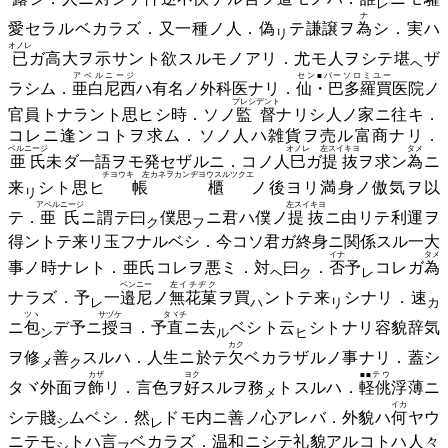
レ
ナ
愛セラルベカラズ．又一種ノ人．
偽
テ謙譲ヲ
為
シ．実ハ
リ
オノレ
已
ガ高大ヲ示サント欲スルモノアリ．尤モ人ヲシテ
堪
ザ
ヘ
アベルニージ
セン■バーソロミユー
ラシム．
亜白尼西
ハ有名ノ外科医ナリ．
仙・巴多羅買
医院ノ
プレシデント
官員トナラント思ヒシ時．ソノ
監督
ナリシ人ノ家ニ往キ．
コレニ逢ンコトヲ求ム．ソノ人ハ雑貨ヲ売ル富商ナリ．
ベルニージ
オノレ
左スイキヨ
タメ
亜氏
未ダ一語ヲモ発セザルニ．コノ人
巳
ガ
提抜
ヲ求ン
為
ニ
チヨウキ 左カネヲカンヂヨウスルツクエ
来
シト思ヒ
帳櫃
ノ後ヨリ満身ノ傲気ヲ以
リ
アベルニージ
左スイキヨ
テ．
亜氏
ニ謂テ
曰
僕
思
ニ君ハ僕ノ
提抜
ニ由リテ利運ヲ
ク
フ
得ントテ来リ玉フナルベシ．今コソ君ガ終身ニ関係スル一大
イナ
タメ
事ノ時ナレト．亜氏コレヲ悪ミ．
対
曰
．
否
予
コレガ
為
ヘ
ク
レ
ペンニー
左イチヂク
ナラズ．
予
一
邉尼
ノ
無花菓
ヲ
買
ントテ
来
シナリ．
速
レ
ハ
リ
カ
ツヽ
サヅケ
タヾチ
ニ
包
デ予ニ
授
ヨ．予
直
ニ
去
ベシト
云
シトナリ容貌辞気
ン
ル
ヒ
カク
ヲ
修
善
スルハ．人生ニ於テ
欠
ベカラザルノ事ナリ．蓋シ
メ
ク
カザ
ヨク
■■テウ
タヾ外面ヲ
飾
リ．言色ヲ
好
スルヲ
務
トスルハ．
軽佻
浮薄ニ
メ
イカ
シテ
賤
ムベシ．
然
ドモ内ニ善ノ心アレバ．外貌ハ
何
ヤウ
シ
レ
ニテモ
トハ
言
ベカラズ．温和ニシテ礼貌アルコトハ人々
シ
フ