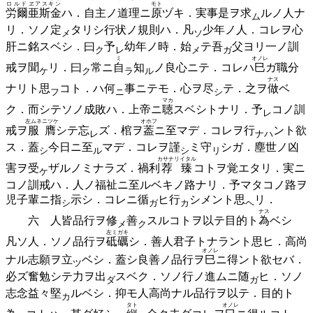
ロルド
ヱアスキン
モト
労爾
亜斯金
ハ．自主ノ道理ニ
原
ヅキ．実事是ヲ
求
ルノ人ナ
ム
リ．ソノ
定
タリシ行状ノ規則ハ．
凡
少年ノ人．コレヲ心
メ
ソ
肝ニ銘スベシ．
曰
予
幼年ノ時．
始
テ
吾
父ヨリ一ノ訓
ク
レ
メ
ガ
ミ
オノレ
戒ヲ
聞
リ．
曰
常ニ
自
知
ノ良心ニテ．コレハ
巳
ガ職分
ケ
ク
ラ
ル
ナス
ナリト
思
コト．ハ
何
事ニテモ．心ヲ
尽
テ．之ヲ
做
ベ
フ
ニ
シ
マカ
ク．而シテソノ成敗ハ．上帝ニ
聴
スベシトナリ．
予
コノ訓
レ
左ムネニツケ
オホフ
戒ヲ
服膺
シテ
忘
ズ．棺ヲ
葢
ニ至マデ．コレヲ
行
ント欲
レ
ナハ
ス．
蓋
今日ニ
至
マデ．コレヲ
謹
ミ
守
シガ．塵世ノ凶
シ
ル
シ
リ
カサナリイタル
害ヲ
受
ザルノミナラズ．禍利
荐臻
コトヲ覚エタリ．実ニ
ケ
コノ訓戒ハ．人ノ福祉ニ至ルベキノ路ナリ．予マタコノ路ヲ
児子輩ニ
指
示シ．コレニ
循
ヒ
行
シメント
思
リ．
シ
ガ
カ
ヘ
ナス
六 人皆品行ヲ
修
善
スルコトヲ以テ目的ト
為
ベシ
メ
ク
左ミガキ
凡ソ人．ソノ品行ヲ
砥礪
シ．善人君子トナラント思ヒ．高尚
オノレ
ナル志願ヲ
立
ベシ．蓋シ良善ノ品行ヲ
巳
ニ得ント欲セバ．
ツ
必ズ奮勉シテ力ヲ
出
スベク．ソノ行ノ進ムニ
随
ヒ．ソノ
ダ
ガ
志念益々
堅
ルベシ．抑モ人高尚ナル品行ヲ以テ．目的ト
カ
タト
オノレ