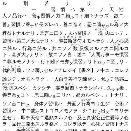
ル刑苦ナリ．
十一 習慣ハ第二ノ天性
人ノ品行ハ．
善
習慣ノ力ニ
頼
コト細々ナラズ．故ニ．
キ
ル
タメ
善
習慣ヲ
養
ヒ長ズレバ．善ニ進ミ．悪ニ
遠
ル
為
ノ大
キ
ナ
ザカ
左カタマリ
稗益トナルナリ．常言ニ曰ク．人ハ習慣ノ一
塊
肉ニシテ．
メタスタシヨ
習慣ハ第二ノ天性ナリト．
墨答斯答勺
オモヘラク．人ノ心思
シバ／＼
アヅカ
ニ於ル．行為ニ於ル．共ニソノ
数
反復スルノ力ニ
関
ルコ
ト．甚ダ
大
ナリト．故ニソノ言．遂ニ「人間万事一モ慣習
イ
ニ非ルモノナシ．行ト雖ドモ
亦
慣習ナリト
云
ニ
至
リ．
タ
フ
レ
バツトラー
伐的列爾
．ソノ
著
セルアナロジイ【書名】ノ中ニ．コレヲ
ハ
ミ
論ジテ．オモヘラク．「人
自
ラ善行ヲ練習シ．
勉
テ誘惑ニ
メ
左ハリアフ
左クセ
抵抗
スベシ．カクシテ．義ヲ
癖習
トナラシメバ．
久
後．
シキ
善ヲ
為
コト．悪ニ
陥
ヨリハ．易カルベシ．」トナリ．
ス
イル
左シワザ
ソノ言ニ
曰
．身体ノ習慣ハ．外面ノ
行為
ヨリ生ジ．心術ノ
ク
習慣ハ．中ニ
志
ストコロノモノヲ．外ニ
行
出
ニヨリテ
ザ
ヒ
ス
生ゼリ．即チ天命ニ遵順スルノ心．及ビ真実公正仁愛等ノ心
ヲ．品行ニ発出スルヲ務メ．コレヲ以テ．心術ノ習慣トナス
ロルドブルーハム