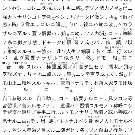
メ
左ハリアフ
スデ
ント欲シ．コレニ
抵抗
スルトキニ
臨
デソノ勢力ノ
早
已
ニ
ン
ク
ナ
ヲセ
強大トナリシコトヲ
覚
ベシ．凡ソ一タビ
做
シ．
再
ビ
做
バ
ユ
タ
忽
易
ヲ覚エ．コレニ
傾
向ヒ．後ニハ遂ニ
改
ベカラ
チ
キ
ムキ
ム
左クモ
ザルニ至ル．蓋シ慣習ハ．
始
ニ於テソノ力
弱
コト．
蜘蛛
メ
キ
左クセナライ
■■サ 左■■クサリ
ノ糸ニ似タリ
然
ドモ一タビ
癖習
ヲ成セバ．
鉄鎖
ヲ以
レ
左シバル
ツヨ
左ヒトリダチユク
テ
束縛
スルヨリモ
強
シ．凡ソ人生ノ細事．各々
単行
スレ
バ．甚ダ緊要ナラザルニ似タリ．
然
ドモ．
相
共ニ
レ
ヒ
■■ソウ 左■■アツマル
左ゴクタイセツナル
左ヨシアシ
合奏
スレハ．
極重至緊
ノ
利害
ヲ生ゼリ．雪花ノ
飛
ブ
ヲ観ズヤ．片々地ニ点スル．
静
ニシテ声ヲ
成
ズ．
然
ド
カ
サ
レ
左ナダレ
モ山上ニ積堆スルトキハ．
雪崩
トナリテ．村落人家ヲモ圧壊
スルニ
至
ナリ.
ル
ミ
ミ
自
ラ恭敬スル．
自
ラ
助
コト．信実ナルコト．凡ソコレ等
クル
皆習慣ノ善ナルモノナリ．道理ハ．習慣スルモノヽ称呼ニシ
テ習慣ハ道理ノ実事ニ
行
ルヽモノナリ．習慣ノ或ハ善或ハ
ハ
ベネフアクトル
タイランツ
悪ナルニ
由
テ．
恩惠
ノ主トナルベク
暴虐
ノ人トモナルベ
リ
左トシ
左シワザ
シ．蓋シ人
年歯
ノ長ズルニ随ガヒ．
各
ソノ自由ノ
行為
．ソ
々