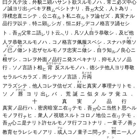
曰ク凡テ汝．外貌ニ顕ハサント欲スルモノハ．常ニ必ズ中心
ノ誠ヨリ
出
ベキヲ
務
ベシトナリ．
吾
大父．人ト為リ．
ヅ
ム
ガ
淳樸忠直ニシテ．公ニ
在
ト私ニ
在
トヲ論ゼズ．真実ナル
ル
ル
品行ヲ以テ．特ニ
顕
シガ．恒ニ
好
デコノ格言ヲ誦セシ
レ
ン
ミ
ト．
吾
父常ニ
語
リト
云
リ．凡ソ人
自
ラ恭敬シ．及ビ他
ガ
レ
ヘ
タヾ
人ヲ恭敬スルモノハ．コノ格言ヲ佩服スベシ．スナハチ
唯
ソ
オノレ
ナサ
ナ
ミ
ノ
已
ノ
做
ント志ザセルモノヲ忠実ニ
做
シ．
自
ラ
知
ノ良心ニ
ル
ネ
根
ザシ．コレヲ外面ノ品行ニ発スベキナリ．抑モ人ソノ品
左ウラガヘル
行．ソノ言語ト
相
背反
スルモノハ．徳シテ他人ヨリ尊敬
ヒ
左メカタ
セラルベカラズ．而シテソノ言語．
斤両
タト
アラズシテ．他人コレヲ信ゼズ．
縦
ヒ真実ノ事理ナリトモ．
クチビル
ソノ
唇
ヨリ
出
バ．荒誕ニ似タルヲ覚ユ．
レ
十 真実ノ品行
真実ノ品行ハ．密房暗室ニ
在
テモ．
吾
心ニ当然ト思ヘル
リ
ガ
モノヲ
行
ヒ．衆人ノ視聴スルトコロノ地位ニ
在
テモ．
ナ
リ
吾
心ニ是ナリト許セルモノヲ行フコトナリ．一童子ノ
善
ガ
ク
アル
サキ
教育セラレシモノアリ．
或
人コノ童子ニ
問
テ．
嚮
ニ一人ノ
フ
ナシ