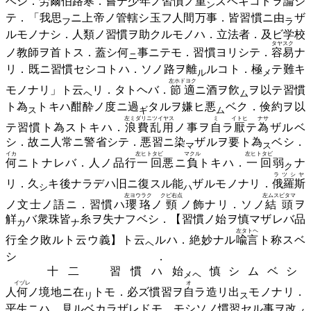
ベシ．
労爾伯路寒
．嘗テ少年ノ習慣ノ
重
ズベキコトヲ論ジ
ン
テ．「我
思
ニ上帝ノ管轄シ玉フ人間万事．皆習慣ニ
由
ザ
フ
ラ
ルモノナシ．人類ノ習慣ヲ助クルモノハ．立法者．及ビ学校
タヤスク
ノ教師ヲ首トス．蓋シ
何
事ニテモ．習慣ヨリシテ．
容易
ナ
ニ
リ．既ニ習慣セシコトハ．ソノ路ヲ
離
ルコト．
極
テ難キ
ル
メ
左ホドヨク
モノナリ」ト
云
リ．タトヘバ．
節適
ニ酒ヲ
飮
ヲ以テ習慣
ヘ
ム
ト
為
トキハ酣酔ノ度ニ
過
タルヲ嫌ヒ
悪
ベク．倹約ヲ以
ス
ギ
ム
左ミダリニツイヤス
ミ
イトヒ
ナサ
テ習慣ト為ストキハ．
浪費乱用
ノ事ヲ
自
ラ
厭
テ
為
ザルベ
シ．故ニ人常ニ警省シテ．悪習ニ
染
ザルヲ要ト
為
ベシ．
マ
ス
イカ
左ヒトタビ
マクル
左ヒトタビ
何
ニトナレバ．人ノ品行
一回
悪ニ
負
トキハ．
一回
弱
ナ
ク
ラツシヤ
リ．
久
キ後ナラデハ旧ニ復スル
能
ザルモノナリ．
俄羅斯
シ
ハ
左ヨウラク
クビ右点
左ムスビタマ
ノ文士ノ語ニ．習慣ハ
瓔珞
ノ
頸
ノ飾ナリ．ソノ
結頭
ヲ
觧
バ衆珠
皆
糸ヲ失ナフベシ．【習慣ノ始ヲ慎マザレバ品
カ
ナ
左タトヘ
行全ク敗ルト云ウ義】ト
云
ルハ．絶妙ナル
喩言
ト称スベ
ヘ
シ．
十二 習慣ハ
始
慎シムベシ
メヘ
イヅレ
オ
人
何
ノ境地ニ
在
トモ．必ズ慣習ヲ
自
ラ造リ
出
モノナリ．
リ
ス
平生ニハ．見ルベカラザレドモ．モシソノ慣習セル事ヲ
改