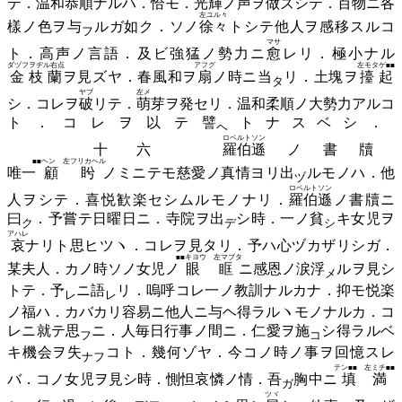
テ．温和恭順ナルハ．
恰
モ．
光輝
ノ声ヲ
做
ズシテ．百物ニ各
左ユル々
樣ノ色ヲ
与
ルガ如ク．ソノ
徐々
トシテ他人ヲ感移スルコ
フ
マサ
ト．高声ノ言語．及ビ強猛ノ勢力ニ
愈
レリ．極小ナル
ダヅフヲヂル右点
アフグ
左モタゲ■■
金枝蘭
ヲ見ズヤ．春風和ヲ
扇
ノ時ニ
当
リ
．土塊ヲ
擡起
タ
ヤブ
左メ
シ．コレヲ
破
リテ．
萌
芽ヲ発セリ．温和柔順ノ大勢力アルコ
ト．コレヲ以テ
譬
トナスベシ．
ヘ
ロベルトソン
十六
羅伯遜
ノ書牘
■■ヘン 左フリカヘル
唯一
顧盻
ノミニテモ慈愛ノ真情ヨリ
出
ルモノハ．他
ヅ
ロベルトソン
人ヲシテ．喜悦歓楽セシムルモノナリ．
羅伯遜
ノ書牘ニ
曰
．予嘗テ日曜日ニ．寺院ヲ
出
シ時．一ノ
貧
キ女児ヲ
ク
デ
シ
アハレ
哀
ナリト思ヒツヽ．コレヲ見タリ．予ハ心ヅカザリシガ．
■■キヨウ 左マブタ
某夫人．カノ時ソノ女児ノ
眼眶
ニ感恩ノ涙
浮
ルヲ見シ
メ
トテ．
予
ニ
語
リ．嗚呼コレ一ノ教訓ナルカナ．抑モ悦楽
レ
レ
ノ福ハ．カバカリ容易ニ他人ニ与ヘ得ラルヽモノナルカ．コ
レニ就テ
思
ニ．人毎日行事ノ間ニ．仁愛ヲ
施
シ得ラルベ
フ
コ
キ機会ヲ
失
コト．幾何ゾヤ．今コノ時ノ事ヲ回憶スレ
ナフ
テン■■ 左ミチ■■
バ．コノ女児ヲ見シ時．惻怛哀憐ノ情．
吾
胸中ニ
填満
ガ
ツヾ