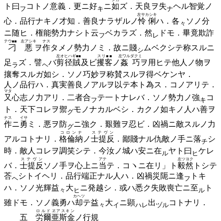
ト
曰
コトノ意義．更ニ
好
ニ
如
ズ．天良ヲ
失
ヘル智覚ノ
フ
キ
ナ
左サカシキ
心．品行ナキノ才知．善良ナラザルノ
怜俐
ハ．
各
ソノ分
々
ニ随ヒ．権能勢力ナシト
云
ベカラズ．
然
ドモ．畢竟欺詐
フ
レ
テウ■■ 左アシキ
ナス
刁悪
ヲ
作
タメノ勢力ノミ．故ニ
賤
ムベクシテ称スルニ
シ
左オヒハギ■■
スリ■■
左ワルダクミ
足
ズ．
譬
バ
剪径賊
及ビ
攫客
ノ
姦巧
ヲ用ヒテ他人ノ物ヲ
ラ
ヘ
攘奪スルガ如シ．ソノ巧妙ヲ称賛スルヲ得ベケンヤ．
人ノ品行ハ．真実善良ノアルヲ以テ本ト為ス．コノアリテ．
マタ
又
心志ノ力アリ．二者
合
テ一トナレバ．ソノ勢力ノ
強
コ
フ
キ
ト．天下コレヲ
禦
モノナカルベシ．カクノ如キノ人ハ善ヲ
グ
ナス
イサ
作
ニ
勇
ミ．悪ヲ
防
ニ強ク．艱難ヲ忍ビ．凶禍ニ敵スルノ力
グ
コロンナ
ステヴン
アルコトナリ．
格倫納
ノ
士提反
．鄙賤ナル仇敵ノ手ニ
落
シ
チ
時．敵人コレヲ調笑シテ．今汝ノ城ハ安ニ
在
ヤト
曰
ケレ
ル
ヒ
ステヴン
アテ
左ツヨク
バ．
士提反
ソノ手ヲ心上ニ
当
テ．コヽニ在リ」ト
毅然
トシテ
荅
シトイヘリ．品行端正ナル人ハ．凶禍災阨ニ
逢
トキ
ヘ
フ
ハ．ソノ光輝
益
大
ニ発越シ．或ハ悉ク失敗喪亡ニ
至
ト
々
ヒ
ル
カヘツ
雖ドモ．ソノ義勇ハ
却
テ
益
大
ニ
顕
出
コトナリ．
々
イ
ハレ
ヅル
ロルド
ヱアスキン
五
労爾
亜斯金
ノ行規