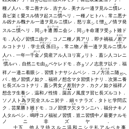
ガ
ナ
種ノ人ハ．常ニ善ナル．吉ナル．美ナル一邉ヲ見ルニ
慣
レ．
ナラ
喜ビ楽ミ愛スル情ヲ起スニ
慣
ヘリ．一種ノヒトハ．常ニ悪ナ
ル凶ナル醜ナル一邉ヲ見ルニ慣レ．怒リ
哀
ミ
憎
ノ情ヲ発
シ
ム
ナラ
左シアハセ
スルニ
慣
ヘリ．
同
キ
遭際
ニ会シ．
同
キ命運ヲ
受
ト雖ド
ジ
ジ
ク
タガヒ
モ．人心ノ習慣ニ由テ．コノ二種ノ異アリ．即チ禍福ノ
差
ア
ヂヨンソン
ヨキ
ナラヘ
ルコトナリ．学士
戎孫
曰
．常ニ物ノ
善
一邉ヲ見ルニ
慣
ル
ク
ポンド
人ハ．一年一千
金
ノ貲産アル人ヨリ
富
リト．蓋シ人コレニ
メ
ナラヘ
慣
ルハ．自然ニモ
由
ベケレドモ．
亦
ソノ志意ヲ以テ．福
ル
タ
左シカタ
祥ノ一邉ニ着眼シ．習慣トナサシムベシ．コノ
方法
ニ
随
ガヘ
バ．他ノ習慣ノ如ク．福祥ノ想念マタ習慣トナリ．次第ニ養
ヒ長ズルコトナリ．蓋シ男女ノ差別ナク．カクノ如ク福祥ノ
アイ■■
想念ヲ生養シ．温和ノ性情．
藹吉
ノ風度ヲ習ヒ長ズルコト．
ナリ
ソノ人ト
為
ヲ完全スルニ於テ．細々ナラズ．タトヒ学問広
スグル
カキ
ク．芸業
勝
ト雖ドモ．コノ習慣ヲ
欠
タランニハ．福分ナキノ
アヽ
人タルベシ．
鳴呼
コノ福祉ノ習慣．豈ニ習慣中ノ最要ナルモ
ノニ非ズヤ．
十五 他人ヲ待スルニ温和ニシテ礼アルベキ事